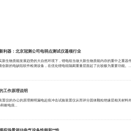
设备
新利器：北京冠测公司电弱点测试仪遥领行业
实新生物质能发展趋势的大自然环境下，锂电组当做大新生物质能内存的重中之重器
级创新的电缺陷软件检测设备，在优化锂电组隔阂重量层面起了比较极为重要功能。...
的工作原理说明
装置仪的办公的原理阐明漏电起痕冲击试验装置仪从而评分固体颗粒绝缘层相关材料
和耐电痕...
模拟场景评估电气设备性能和**性