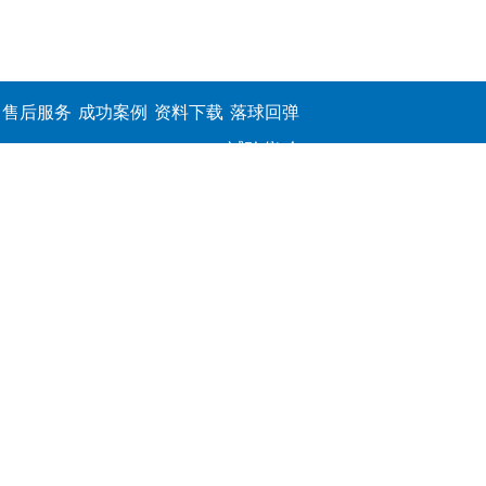
售后服务
成功案例
资料下载
落球回弹
试验仪,介
电击穿强
度测定仪