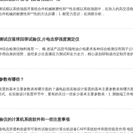
测试模以系统场面开展组合件机械耐磨性和**性在模以系统场面中，在加入的高交流电
件机械的耐磨性和**性的方法步骤：1. 耐受力意识：在洞察分析...
测试仪落球回弹试验仪,介电击穿强度测定仪
种综合检测仪物料推荐 一、概 述该产品型号隔绝油介电要求各种综合检测仪而我子
作用自身的强势，途经多少次直播应力测试和全力全力，精心谋划研制成功定制开发的高
参数有哪些？
装置的基本主要参数表有哪方面的？漏电起痕实验设计装置的基本主要参数表有哪方
形式。在实验设计装置环节中，要有的关注一些多少基本主要参数表：1. 测验端工作电压：
验仪的计算机系统软件和一些注意事项
值电流穿透构造疲劳可靠性试验仪的计算出机设备CAPP系统软件和那些留意作用 