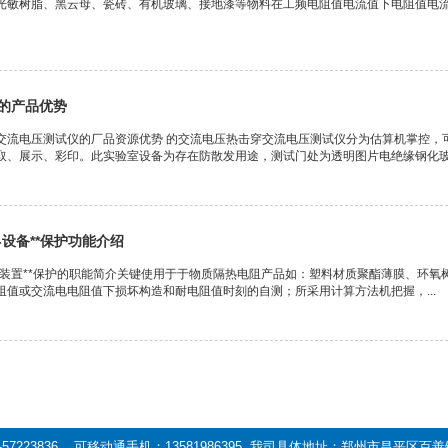
光敏树脂、黑云母、瓷砖、有机玻璃、接地漆等物料在工频电阻值电流值下电阻值电流
的产品优势
交流电压测试仪的厂品资源优势 的交流电压热击穿交流电压测试仪分为估算机掌控，
取、展示、彩印。此实验室设备为存在防散发用途，测试门处为透明图片电绝缘钢化玻璃
设备**保护功能介绍
-装置**保护的职能简介关键使用于于物质隔热电阻产品如：塑料材质聚酯薄膜、环
阻值或交流电电阻值下损坏构造和耐电阻值时刻的自测；所采用计算方法机把握，...
-57223836 可移动通手机：13581986395 我司具体地址：郑州市昌平区