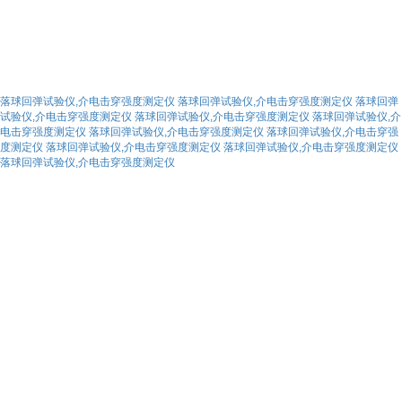
落球回弹试验仪,介电击穿强度测定仪
落球回弹试验仪,介电击穿强度测定仪
落球回弹
试验仪,介电击穿强度测定仪
落球回弹试验仪,介电击穿强度测定仪
落球回弹试验仪,介
电击穿强度测定仪
落球回弹试验仪,介电击穿强度测定仪
落球回弹试验仪,介电击穿强
度测定仪
落球回弹试验仪,介电击穿强度测定仪
落球回弹试验仪,介电击穿强度测定仪
落球回弹试验仪,介电击穿强度测定仪