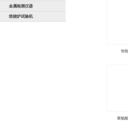
金属检测仪器
焙烧炉试验机
智
聚氨