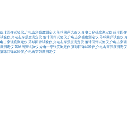
落球回弹试验仪,介电击穿强度测定仪
落球回弹试验仪,介电击穿强度测定仪
落球回弹
试验仪,介电击穿强度测定仪
落球回弹试验仪,介电击穿强度测定仪
落球回弹试验仪,介
电击穿强度测定仪
落球回弹试验仪,介电击穿强度测定仪
落球回弹试验仪,介电击穿强
度测定仪
落球回弹试验仪,介电击穿强度测定仪
落球回弹试验仪,介电击穿强度测定仪
落球回弹试验仪,介电击穿强度测定仪