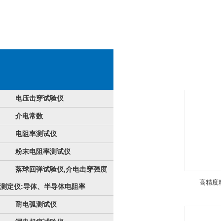
物品展览
电压击穿试验仪
介电常数
电阻率测试仪
粉末电阻率测试仪
落球回弹试验仪,介电击穿强度
高精度
测定仪:导体、半导体电阻率
耐电弧测试仪