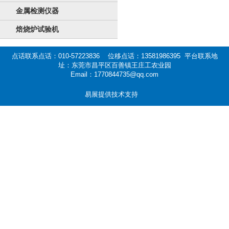
金属检测仪器
焙烧炉试验机
点话联系点话：010-57223836 位移点话：13581986395 平台联系地
址：东莞市昌平区百善镇王庄工农业园
Email：1770844735@qq.com
易展提供技术支持