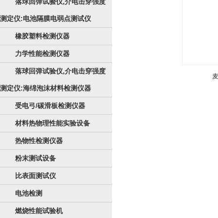
落球回弹试验仪,介电击穿强度
测定仪:电池隔膜电弱点测试仪
橡胶塑料检测仪器
力学性能检测仪器
落球回弹试验仪,介电击穿强度
测定仪:海绵泡沫材料检测仪器
受电弓/碳滑板检测仪器
材料热物理性能实验设备
热物性检测仪器
粉末测试设备
比表面测试仪
电池检测
燃烧性能试验机