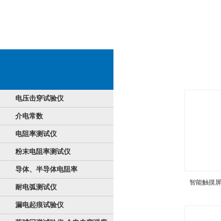
护肤品展现出
电压击穿试验仪
介电常数
电阻率测试仪
粉末电阻率测试仪
导体、半导体电阻率
智能触摸
耐电弧测试仪
漏电起痕试验仪