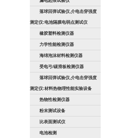
漏电起痕试验仪
落球回弹试验仪,介电击穿强度
测定仪:电池隔膜电弱点测试仪
橡胶塑料检测仪器
力学性能检测仪器
海绵泡沫材料检测仪器
受电弓/碳滑板检测仪器
落球回弹试验仪,介电击穿强度
测定仪:材料热物理性能实验设备
热物性检测仪器
粉末测试设备
比表面测试仪
电池检测