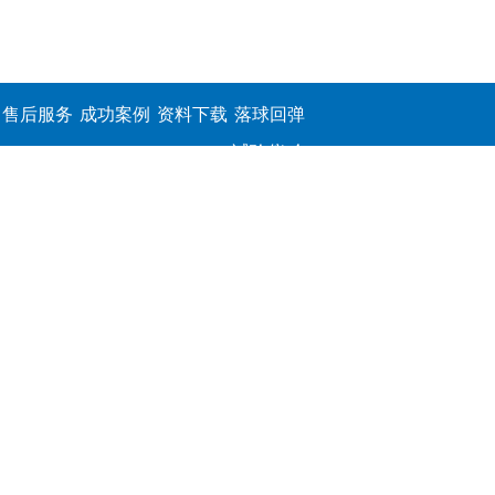
售后服务
成功案例
资料下载
落球回弹
试验仪,介
电击穿强
度测定仪