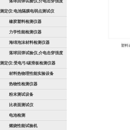
落球回弹试验仪,介电击穿强度
测定仪:电池隔膜电弱点测试仪
橡胶塑料检测仪器
力学性能检测仪器
海绵泡沫材料检测仪器
塑料
落球回弹试验仪,介电击穿强度
测定仪:受电弓/碳滑板检测仪器
材料热物理性能实验设备
热物性检测仪器
粉末测试设备
比表面测试仪
电池检测
燃烧性能试验机