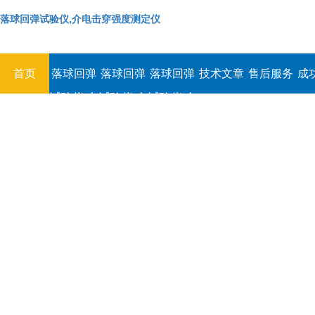
落球回弹试验仪,介电击穿强度测定仪
首页
落球回弹
落球回弹
落球回弹
技术文章
售后服务
成
试验仪,介
试验仪,介
试验仪,介
电击穿强
电击穿强
电击穿强
度测定仪
度测定仪
度测定仪